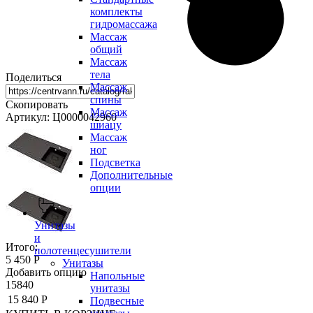
комплекты
гидромассажа
Массаж
общий
Массаж
тела
Поделиться
Массаж
спины
Скопировать
Массаж
Артикул: Ц0000042960
шиацу
Массаж
ног
Подсветка
Дополнительные
опции
Унитазы
и
Итого:
полотенцесушители
5 450 Р
Унитазы
Добавить опцию
Напольные
15840
унитазы
15 840 Р
Подвесные