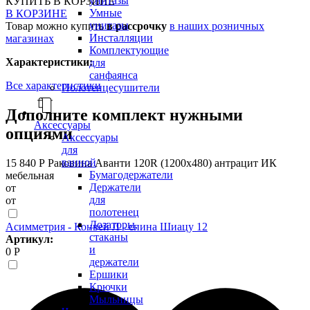
унитазы
КУПИТЬ
В КОРЗИНЕ
Умные
В КОРЗИНЕ
унитазы
Товар можно купить
в рассрочку
в наших розничных
Инсталляции
магазинах
Комплектующие
Характеристики:
для
санфаянса
Все характеристики
Полотенцесушители
Дополните комплект нужными
Аксессуары
опциями
Аксессуары
для
ванной
15 840 Р
Раковина Аванти 120R (1200х480) антрацит ИК
Бумагодержатели
мебельная
Держатели
от
для
от
полотенец
Дозаторы,
Асимметрия - Конвей Л - спина Шиацу 12
стаканы
Артикул:
и
0 Р
держатели
Ершики
Крючки
Мыльницы