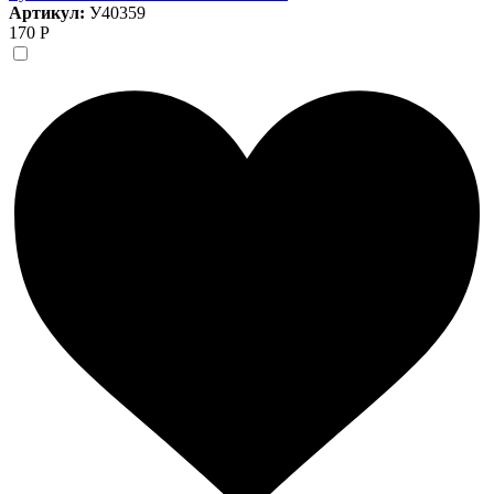
Артикул:
У40359
170 Р