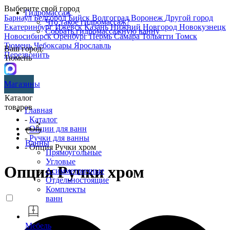
Выберите свой город
Гидромассаж
Барнаул
Белгород
Бийск
Волгоград
Воронеж
Другой город
Что такое гидромассаж?
Екатеринбург
Ижевск
Казань
Нижний Новгород
Новокузнецк
Собрать гидромассажную ванну
Новосибирск
Оренбург
Пермь
Самара
Тольятти
Томск
Тюмень
Чебоксары
Ярославль
Ваш город:
Перезвонить
Тюмень
Магазины
Каталог
товаров
Главная
-
Каталог
-
Опции для ванн
-
Ручки для ванны
Ванны
- Опция Ручки хром
Прямоугольные
Угловые
Опция Ручки хром
Асимметричные
Отдельностоящие
Комплекты
ванн
Мебель