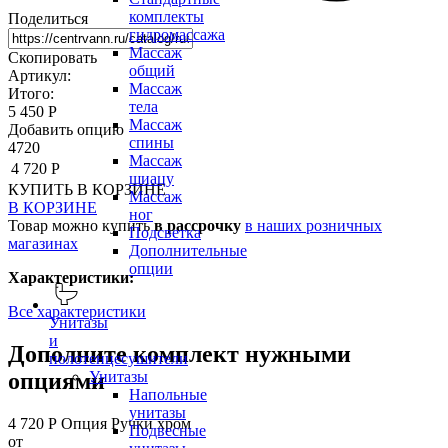
комплекты
Поделиться
гидромассажа
Массаж
Скопировать
общий
Артикул:
Массаж
Итого:
тела
5 450 Р
Массаж
Добавить опцию
спины
4720
Массаж
4 720 Р
шиацу
КУПИТЬ
В КОРЗИНЕ
Массаж
В КОРЗИНЕ
ног
Товар можно купить
в рассрочку
в наших розничных
Подсветка
магазинах
Дополнительные
опции
Характеристики:
Все характеристики
Унитазы
и
Дополните комплект нужными
полотенцесушители
опциями
Унитазы
Напольные
унитазы
4 720 Р
Опция Ручки хром
Подвесные
от