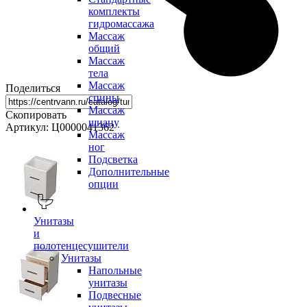
комплекты
гидромассажа
Массаж
общий
Массаж
тела
Массаж
Поделиться
спины
Массаж
Скопировать
шиацу
Артикул: Ц0000041362
Массаж
ног
Подсветка
Дополнительные
опции
Унитазы
и
полотенцесушители
Унитазы
Напольные
унитазы
Подвесные