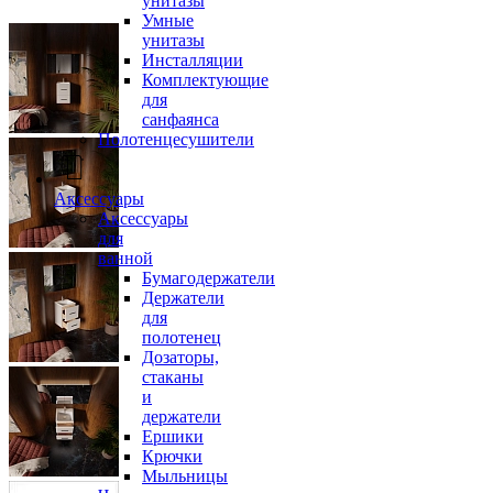
унитазы
Умные
унитазы
Инсталляции
Комплектующие
для
санфаянса
Полотенцесушители
Аксессуары
Аксессуары
для
ванной
Бумагодержатели
Держатели
для
полотенец
Дозаторы,
стаканы
и
держатели
Ершики
Крючки
Мыльницы