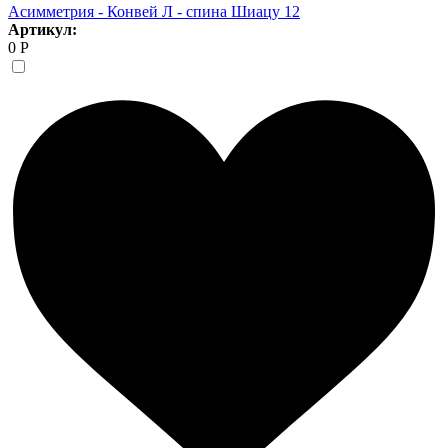
Асимметрия - Конвей Л - спина Шиацу 12
Артикул:
0 Р