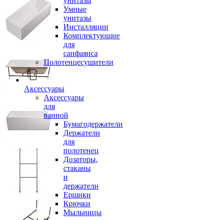
унитазы
Умные
унитазы
Инсталляции
Комплектующие
для
санфаянса
Полотенцесушители
Аксессуары
Аксессуары
для
ванной
Бумагодержатели
Держатели
для
полотенец
Дозаторы,
стаканы
и
держатели
Ершики
Крючки
Мыльницы