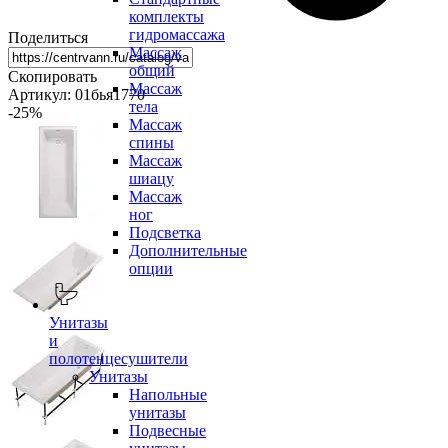
комплекты
гидромассажа
Поделиться
Массаж
общий
Скопировать
Массаж
Артикул: 01бья1770
тела
-25
%
Массаж
спины
Массаж
шиацу
Массаж
ног
Подсветка
Дополнительные
опции
Унитазы
и
полотенцесушители
Унитазы
Напольные
унитазы
Подвесные