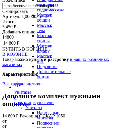
Поделиться
комплекты
гидромассажа
Скопировать
Массаж
Артикул: Ц0000036114
общий
Итого:
Массаж
5 450 Р
тела
Добавить опцию
Массаж
14800
спины
14 800 Р
Массаж
КУПИТЬ
В КОРЗИНЕ
шиацу
В КОРЗИНЕ
Массаж
Товар можно купить
в рассрочку
в наших розничных
ног
магазинах
Подсветка
Дополнительные
Характеристики:
опции
Все характеристики
Унитазы
Дополните комплект нужными
и
опциями
полотенцесушители
Унитазы
Напольные
14 800 Р
Раковина ОСКАР 1050
унитазы
от
Подвесные
от