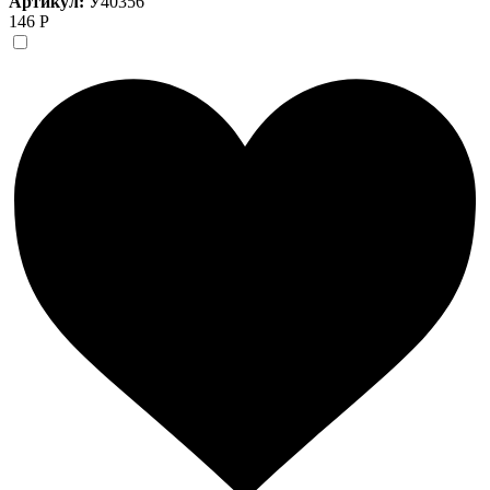
Артикул:
У40356
146 Р